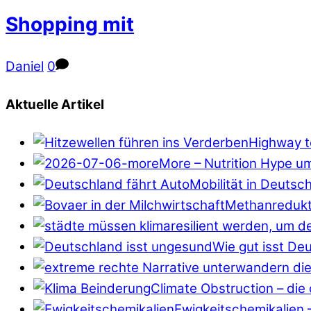
Shopping mit
Daniel
0
Aktuelle Artikel
Highway to
More – Nutrition Hype u
Mobilität in Deuts
Methanredukt
Wie gut isst De
Climate Obstruction – die
Ewigkeitschemikalien 