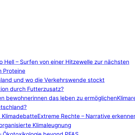
 Hell – Surfen von einer Hitzewelle zur nächsten
m Proteine
chland und wo die Verkehrswende stockt
ion durch Futterzusatz?
Klimar
utschland?
Extreme Rechte – Narrative erkenne
 organisierte Klimaleugnung
– Ökotoxikologie beyond PFAS