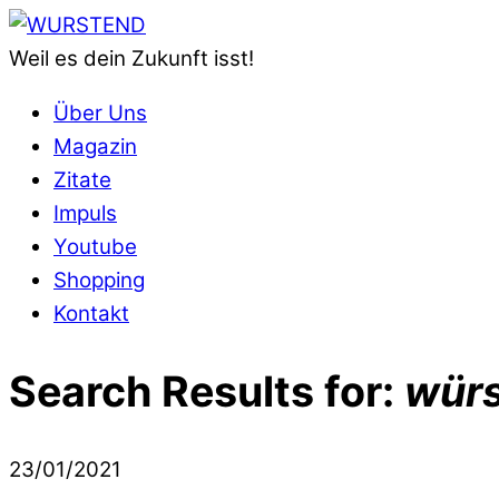
Skip
Menu
to
Weil es dein Zukunft isst!
content
Über Uns
Magazin
Zitate
Impuls
Youtube
Shopping
Kontakt
Close
Search Results for:
wür
Menu
23/01/2021