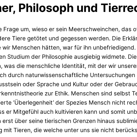
er, Philosoph und Tierre
ie Frage um, wieso er sein Meerschweinchen, das o
e Tiere getötet und gegessen werden. Die Erklärun
wir Menschen hätten, war für ihn unbefriedigend.
en Studium der Philosophie ausgiebig widmete. Di
 was die menschliche Identität, mit der wir unser
uch durch naturwissenschaftliche Untersuchungen 
sstsein oder Sprache und Kultur oder der Gebrau
kenntnistheorie zur Ethik. Menschen sind selbst T
lierte ‘Überlegenheit’ der Spezies Mensch nicht rec
 er Mitgefühl auch kultivieren kann und somit un
hn erst über seine tierischen Grenzen hinaus subli
t Tieren, die welche unter uns sie nicht berücks