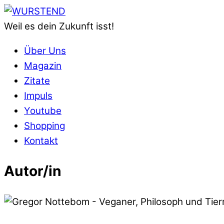
Skip
Menu
to
Weil es dein Zukunft isst!
content
Über Uns
Magazin
Zitate
Impuls
Youtube
Shopping
Kontakt
Close
Autor/in
Menu