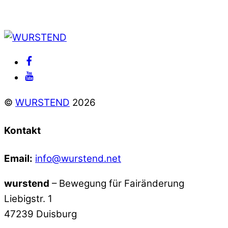
Back
To
Facebook
Top
Youtube
©
WURSTEND
2026
Kontakt
Email:
info@wurstend.net
wurstend
– Bewegung für Fairänderung
Liebigstr. 1
47239 Duisburg