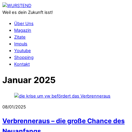
Skip
Menu
to
Weil es dein Zukunft isst!
content
Über Uns
Magazin
Zitate
Impuls
Youtube
Shopping
Kontakt
Close
Januar 2025
Menu
08/01/2025
Verbrenneraus – die große Chance des
Neuanfangs