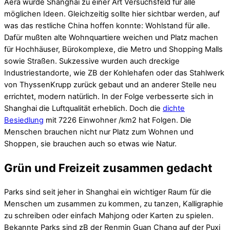
Aera wurde Shanghai zu einer Art Versuchsfeld für alle
möglichen Ideen. Gleichzeitig sollte hier sichtbar werden, auf
was das restliche China hoffen konnte: Wohlstand für alle.
Dafür mußten alte Wohnquartiere weichen und Platz machen
für Hochhäuser, Bürokomplexe, die Metro und Shopping Malls
sowie Straßen. Sukzessive wurden auch dreckige
Industriestandorte, wie ZB der Kohlehafen oder das Stahlwerk
von ThyssenKrupp zurück gebaut und an anderer Stelle neu
errichtet, modern natürlich. In der Folge verbesserte sich in
Shanghai die Luftqualität erheblich. Doch die
dichte
Besiedlung
mit 7226 Einwohner /km2 hat Folgen. Die
Menschen brauchen nicht nur Platz zum Wohnen und
Shoppen, sie brauchen auch so etwas wie Natur.
Grün und Freizeit zusammen gedacht
Parks sind seit jeher in Shanghai ein wichtiger Raum für die
Menschen um zusammen zu kommen, zu tanzen, Kalligraphie
zu schreiben oder einfach Mahjong oder Karten zu spielen.
Bekannte Parks sind zB der Renmin Guan Chang auf der Puxi