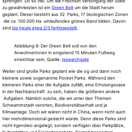
sprengen. Do so viel. Um die Frischluft Versorgung der Stadt
zu gewährleisten ist ein
Green Belt
um die Stadt herum
geplant. Dieser besteht aus 32 Parks, 17 ökologischen Zonen
die ca 100.000 Ha umlaufendes grünes Band bilden. Davon
sind
bis heute etwa 2/3 fertiggestellt
.
Abbildung 6: Der Green Belt soll von den
AnwohnerInnen in enigstend 15 Minuten Fußweg
erreichbar sein, Quelle:
researchgate
Weiter sind große Parks geplant wie die og und dann noch
kleinere sowie sogenannte Pocket Parks. Während den
kleineren Parks eher die Aufgabe zufällt, eine Erholungsoase
in der Nachbarschaft zu sein, haben die größeren andere
Aufgaben. Nämlich solche, die wir unter den Themen
Schwammstadt verorten, Biodiversitätserhalt und ja
Klimaanlage. Doch wir wären nicht in China, wenn nicht auch
hier mehrdimensional gedacht würde. Denn diese Parks sind
nicht irgendwo angelegt, sondern verfügen über Parkplätze,