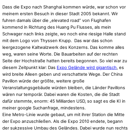
Dass die Expo nach Shanghai kommen würde, war schon vor
meinem ersten Besuch in dieser Stadt 2005 bekannt. Wir
fuhren damals über die „elevated road“ von Flughafen
kommend in Richtung des Huang Pu Flusses, als mein
Schwager nach links zeigte, wo noch eine riesige Halle stand
mit dem Logo von Thyssen Krupp. Das war das schon
leergezogene Kaltwalzwerk des Konzerns. Das komme alles
weg, waren seine Worte. Die Bauarbeiten auf der rechten
Seite der Hochstraße hatten bereits begonnen. So viel war zu
diesem Zeitpunkt klar: Das
Expo Gelände wird gigantisch
, es
wird breite Alleen geben und verschattete Wege. Der China
Pavillon würde der größte, weitere große
Veranstaltungsgebäude würden bleiben, die Länder Pavillons
wären nur temporär. Dabei waren die Kosten, die die Stadt
dafür stemmte, enorm: 45 Milliarden USD, so sagt es die KI in
meiner google Suchanfrage, mindestens.
Eine Metro-Linie wurde gebaut, um mit ihrer Station die Mitte
der Expo anzuschließen. Als die Expo 2010 endete, begann
der sukzessive Umbau des Geländes. Dabei wurde nun rechts