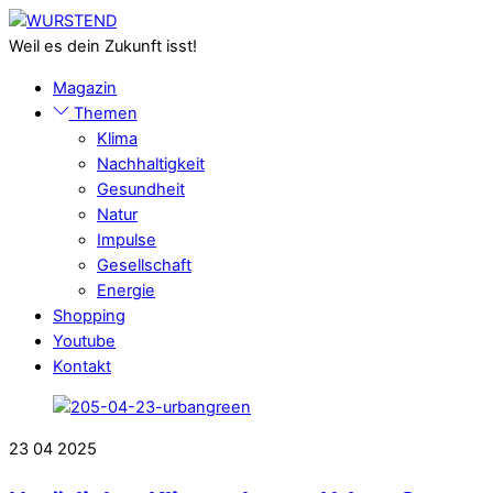
Skip
Menu
to
Weil es dein Zukunft isst!
content
Magazin
Themen
Klima
Nachhaltigkeit
Gesundheit
Natur
Impulse
Gesellschaft
Energie
Shopping
Youtube
Kontakt
Close
Menu
23
04
2025