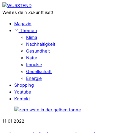
Skip
Menu
to
Weil es dein Zukunft isst!
content
Magazin
Themen
Klima
Nachhaltigkeit
Gesundheit
Natur
Impulse
Gesellschaft
Energie
Shopping
Youtube
Kontakt
Close
Menu
11
01
2022