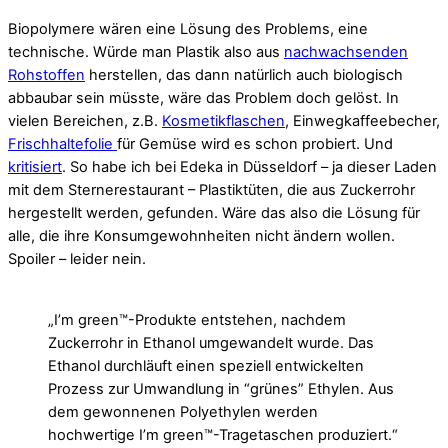
Biopolymere wären eine Lösung des Problems, eine
technische. Würde man Plastik also aus
nachwachsenden
Rohstoffen
herstellen, das dann natürlich auch biologisch
abbaubar sein müsste, wäre das Problem doch gelöst. In
vielen Bereichen, z.B.
Kosmetikflaschen
, Einwegkaffeebecher,
Frischhaltefolie
für Gemüse wird es schon probiert. Und
kritisiert
. So habe ich bei Edeka in Düsseldorf – ja dieser Laden
mit dem Sternerestaurant – Plastiktüten, die aus Zuckerrohr
hergestellt werden, gefunden. Wäre das also die Lösung für
alle, die ihre Konsumgewohnheiten nicht ändern wollen.
Spoiler – leider nein.
„I’m green™-Produkte entstehen, nachdem
Zuckerrohr in Ethanol umgewandelt wurde. Das
Ethanol durchläuft einen speziell entwickelten
Prozess zur Umwandlung in “grünes” Ethylen. Aus
dem gewonnenen Polyethylen werden
hochwertige I’m green™-Tragetaschen produziert.“