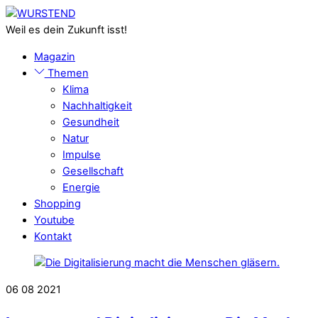
Skip
Menu
to
Weil es dein Zukunft isst!
content
Magazin
Themen
Klima
Nachhaltigkeit
Gesundheit
Natur
Impulse
Gesellschaft
Energie
Shopping
Youtube
Kontakt
Close
Menu
06
08
2021