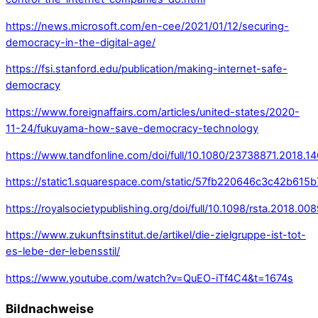
https://news.microsoft.com/en-cee/2021/01/12/securing-
d
emocracy-in-the-digital-age/
https://fsi.stanford.edu/publication/making-internet-safe-
democracy
h
ttps://www.foreignaffairs.com/articles/united-states/2020-
11-24/fukuyama-how-save-democracy-technology
https://www.tandfonline.com/doi/full/10.
1080/237388
71.2018.1
https://static1.squarespace.com/static/57fb220646c3c42b
https://royalsocietypublishing.org/doi/full/10.1098/rsta.2018.00
https://www.zukunftsinstitut.de/artikel/die-zielgruppe-ist-tot-
es-lebe-der-lebensstil/
https://www.youtube.com/watch?v=QuEO-iTf4C4&t=1674s
Bildnachweise