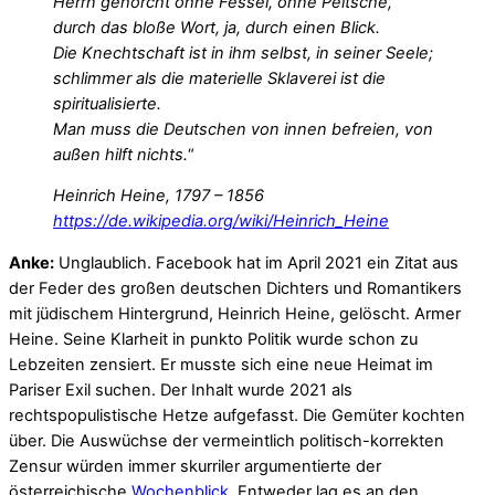
Herrn gehorcht ohne Fessel, ohne Peitsche,
durch das bloße Wort, ja, durch einen Blick.
Die Knechtschaft ist in ihm selbst, in seiner Seele;
schlimmer als die materielle Sklaverei ist die
spiritualisierte.
Man muss die Deutschen von innen befreien, von
außen hilft nichts.
“
Heinrich Heine, 1797 – 1856
https://de.wikipedia.org/wiki/Heinrich_Heine
Anke:
Unglaublich. Facebook hat im April 2021 ein Zitat aus
der Feder des großen deutschen Dichters und Romantikers
mit jüdischem Hintergrund, Heinrich Heine, gelöscht. Armer
Heine. Seine Klarheit in punkto Politik wurde schon zu
Lebzeiten zensiert. Er musste sich eine neue Heimat im
Pariser Exil suchen. Der Inhalt wurde 2021 als
rechtspopulistische Hetze aufgefasst. Die Gemüter kochten
über. Die Auswüchse der vermeintlich politisch-korrekten
Zensur würden immer skurriler argumentierte der
österreichische
Wochenblick
. Entweder lag es an den