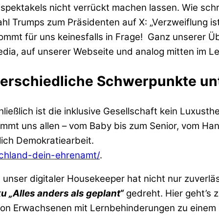
pektakels nicht verrückt machen lassen. Wie schri
Trumps zum Präsidenten auf X: „Verzweiflung ist k
kommt für uns keinesfalls in Frage! Ganz unserer
edia, auf unserer Webseite und analog mitten im L
terschiedliche Schwerpunkte u
hließlich ist die inklusive Gesellschaft kein Luxus
 kommt uns allen – vom Baby bis zum Senior, vom H
tlich Demokratiearbeit.
schland-dein-ehrenamt/
.
, unser digitaler Housekeeper hat nicht nur zuverläs
u „Alles anders als geplant“
gedreht. Hier geht’s z
 von Erwachsenen mit Lernbehinderungen zu einem I