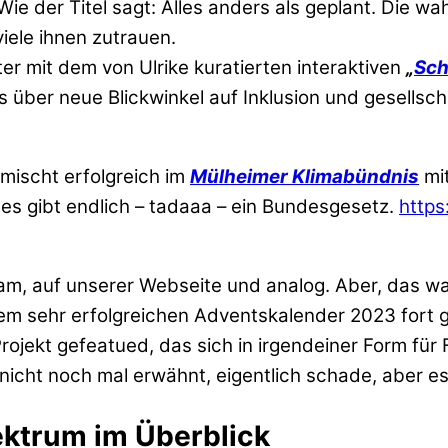
der Titel sagt: Alles anders als geplant. Die wa
 viele ihnen zutrauen.
er mit dem von Ulrike kuratierten interaktiven
„
Sch
s über neue Blickwinkel auf Inklusion und gesellsc
e mischt erfolgreich im
Mülheimer Klimabündnis
mit
es gibt endlich – tadaaa – ein Bundesgesetz.
https
m, auf unserer Webseite und analog. Aber, das was 
erem sehr erfolgreichen Adventskalender 2023 fort
Projekt gefeatued, das sich in irgendeiner Form fü
nicht noch mal erwähnt, eigentlich schade, aber es 
ktrum im Überblick