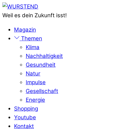
Skip
Menu
to
Weil es dein Zukunft isst!
content
Magazin
Themen
Klima
Nachhaltigkeit
Gesundheit
Natur
Impulse
Gesellschaft
Energie
Shopping
Youtube
Kontakt