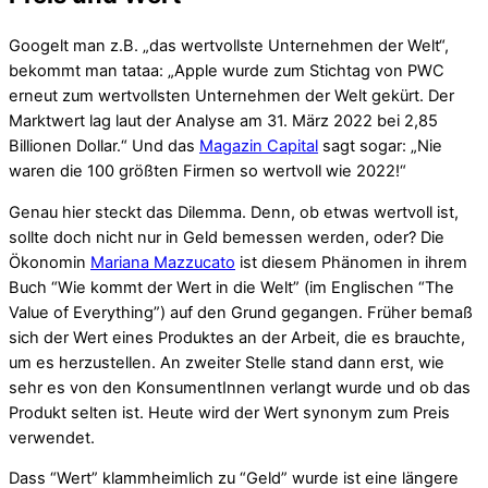
Googelt man z.B. „das wertvollste Unternehmen der Welt“,
bekommt man tataa: „Apple wurde zum Stichtag von PWC
erneut zum wertvollsten Unternehmen der Welt gekürt. Der
Marktwert lag laut der Analyse am 31. März 2022 bei 2,85
Billionen Dollar.“ Und das
Magazin Capital
sagt sogar: „Nie
waren die 100 größten Firmen so wertvoll wie 2022!“
Genau hier steckt das Dilemma. Denn, ob etwas wertvoll ist,
sollte doch nicht nur in Geld bemessen werden, oder? Die
Ökonomin
Mariana Mazzucato
ist diesem Phänomen in ihrem
Buch “Wie kommt der Wert in die Welt” (im Englischen “The
Value of Everything”) auf den Grund gegangen. Früher bemaß
sich der Wert eines Produktes an der Arbeit, die es brauchte,
um es herzustellen. An zweiter Stelle stand dann erst, wie
sehr es von den KonsumentInnen verlangt wurde und ob das
Produkt selten ist. Heute wird der Wert synonym zum Preis
verwendet.
Dass “Wert” klammheimlich zu “Geld” wurde ist eine längere