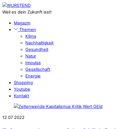
Skip
Menu
to
Weil es dein Zukunft isst!
content
Magazin
Themen
Klima
Nachhaltigkeit
Gesundheit
Natur
Impulse
Gesellschaft
Energie
Shopping
Youtube
Kontakt
Close
Menu
12
07
2022