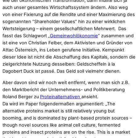
wie der ökonomischen Transformation, dann müßte sich ja
auch unser gesamtes Wirtschaftssystem ändern. Also weg
von einer Fixierung auf die Rendite und einer Maximierung des
sogenannten “Shareholder Values” hin zu einer wirklichen
Wertsteigerung – einem gesellschaftlichen Mehrwert. Das
fasst das Schlagwort „
Gemeinwohlökonomie
“ zusammen und
ist eine von Christian Felber, dem Aktivisten und Gründer von
Attac Österreich, ins Leben gerufene Initiative. Kernpunkt
dieser Idee ist nicht die Abschaffung des Kapitals, sondern die
zielgerichtete Nutzung desselben: Geldscheffeln à la
Dagobert Duck ist passé. Das Geld soll vielmehr dienen.
Aber davon sind wir noch weit entfernt, wenn man sich z.B.
den Marktbericht der Unternehmens- und Politikberatung
Roland Berger zu
Proteinalternativen
ansieht.
Da wird im Paper folgendermaßen argumentiert: „The
alternative proteins market is still relatively young but
booming, and is dominated by plant-based protein sources –
though novel sources like animal cell culture, fermented
proteins and insect proteins are on the rise. This is a market