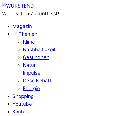
Skip
Menu
to
Weil es dein Zukunft isst!
content
Magazin
Themen
Klima
Nachhaltigkeit
Gesundheit
Natur
Impulse
Gesellschaft
Energie
Shopping
Youtube
Kontakt