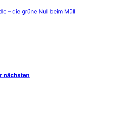
e – die grüne Null beim Müll
ur nächsten