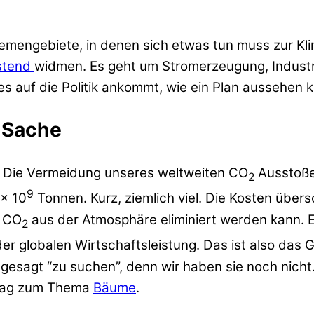
hemengebiete, in denen sich etwas tun muss zur Kl
stend
widmen. Es geht um Stromerzeugung, Industri
 auf die Politik ankommt, wie ein Plan aussehen k
” Sache
t. Die Vermeidung unseres weltweiten CO
Ausstoßes
2
9
 x 10
Tonnen. Kurz, ziemlich viel. Die Kosten übers
r CO
aus der Atmosphäre eliminiert werden kann. Er
2
der globalen Wirtschaftsleistung. Das ist also das
agt “zu suchen”, denn wir haben sie noch nicht. Di
trag zum Thema
Bäume
.